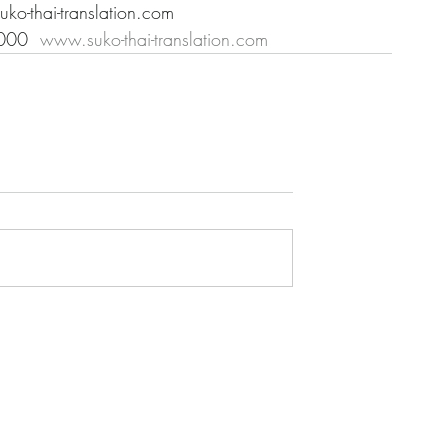
ko-thai-translation.com
000  
www.suko-thai-translation.com
© บริษัท เลอ ชาร์แดง เดอ สุขโข จำกัด
121/9 หมู่ 3 ชุมชนลิไท ต.เมืองเก่า อ.เมือง จ.สุโขทัย 64210
Registered in Thailand No. / หมายเลขทะเบียนบริษัท 0645554000058