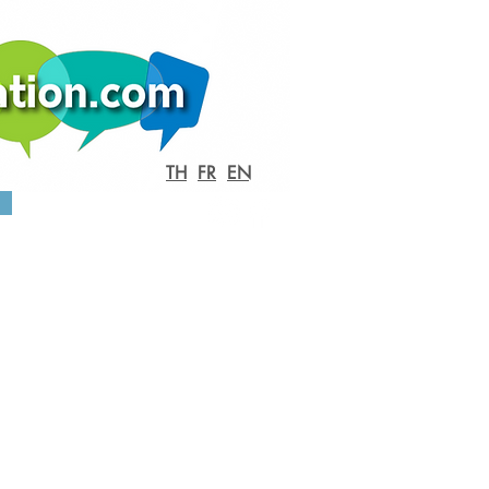
TH
FR
EN