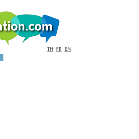
TH
FR
EN