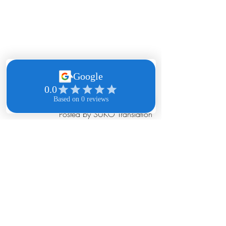
Posted by SUKO Translation
 สุขโข แปลภาษา
ศูนย์การแปลภาษาอังกฤษ ฝรั่งเศส ไทย
ได้รับการรับรองจากสถานทูตฝรั่งเศส 
สถานทูตสวิตเซอร์แลนด์ 
และสถานทูตลักเซมเบิร์ก ณ 
กรุงเทพมหานครประจำประเทศไทย