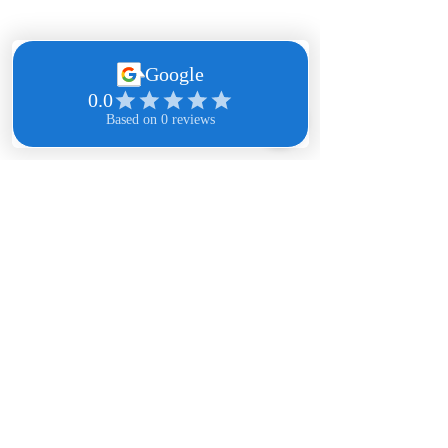
 สุขโข แปลภาษา
ศูนย์การแปลภาษาอังกฤษ ฝรั่งเศส ไทย
ได้รับการรับรองจากสถานทูตฝรั่งเศส 
สถานทูตเบลเยียม
สถานทูตสวิตเซอร์แลนด์ และสถานทูตลัก
เซมเบิร์ก
ณ กรุงเทพมหานครประจำประเทศไทย
บริษัทสุขโข แปลภาษา จำกัด เป็นสมาชิก
หอการค้าฝรั่งเศส-ไทย