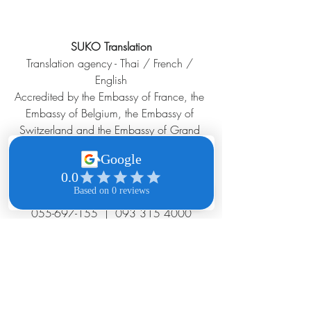
SUKO Translation
​Translation agency - Thai / French / 
English
Accredited by the Embassy of France, the 
Embassy of Belgium, the Embassy of 
Switzerland and the Embassy of Grand 
Duchy of Luxembourg in Bangkok.
Member of the Franco-Thai Chamber of 
Commerce.
055-697-155  |  093 315 4000
www.suko-thai-translation.com
ENGLISH