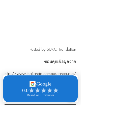
Posted by SUKO Translation
ขอบคุณข้อมูลจาก
http://www.thailande.campusfrance.org/
th/node/123773
http://www.francothai-
science.com/scholarships/home