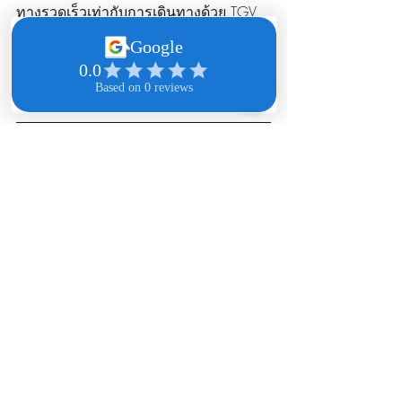
ทางรวดเร็วเท่ากับการเดินทางด้วย TGV 
แต่จ่ายเงินในราคาที่ถูกกว่านั่นเอง
สอบถามการแปลเอกสารภาษาฝรั่งเศส
ได้ที่ 055 697 155
Translated into Thai by SUKO Translation
แหล่งอ้างอิง
https://lavieenroad.com/2017/05/23
/ouibus-ouigo/